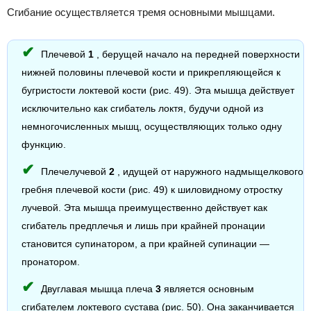
Сгибание осуществляется тремя основными мышцами.
Плечевой
1
, берущей начало на передней поверхности
нижней половины плечевой кости и прикрепляющейся к
бугристости локтевой кости (рис. 49). Эта мышца действует
исключительно как сгибатель локтя, будучи одной из
немногочисленных мышц, осуществляющих только одну
функцию.
Плечелучевой
2
, идущей от наружного надмыщелкового
гребня плечевой кости (рис. 49) к шиловидному отростку
лучевой. Эта мышца преимущественно действует как
сгибатель предплечья и лишь при крайней пронации
становится супинатором, а при крайней супинации —
пронатором.
Двуглавая мышца плеча
3
является основным
сгибателем локтевого сустава (рис. 50). Она заканчивается