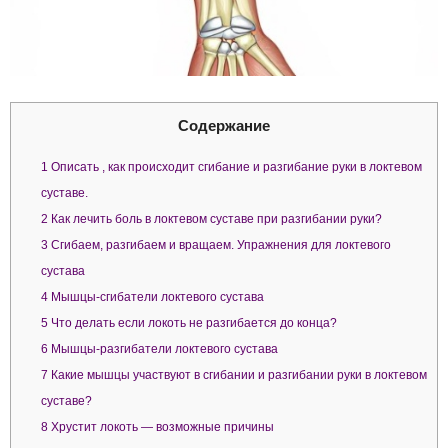
Содержание
1
Описать , как происходит сгибание и разгибание руки в локтевом
суставе.
2
Как лечить боль в локтевом суставе при разгибании руки?
3
Сгибаем, разгибаем и вращаем. Упражнения для локтевого
сустава
4
Мышцы-сгибатели локтевого сустава
5
Что делать если локоть не разгибается до конца?
6
Мышцы-разгибатели локтевого сустава
7
Какие мышцы участвуют в сгибании и разгибании руки в локтевом
суставе?
8
Хрустит локоть — возможные причины