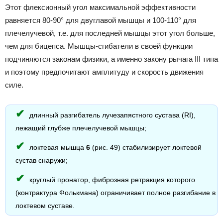
Этот флексионный угол максимальной эффективности
равняется 80-90° для двуглавой мышцы и 100-110° для
плечелучевой, т.е. для последней мышцы этот угол больше,
чем для бицепса. Мышцы-сгибатели в своей функции
подчиняются законам физики, а именно закону рычага III типа
и поэтому предпочитают амплитуду и скорость движения
силе.
длинный разгибатель лучезапястного сустава (RI),
лежащий глубже плечелучевой мышцы;
локтевая мышца
6
(рис. 49) стабилизирует локтевой
сустав снаружи;
круглый пронатор, фиброзная ретракция которого
(контрактура Фолькмана) ограничивает полное разгибание в
локтевом суставе.