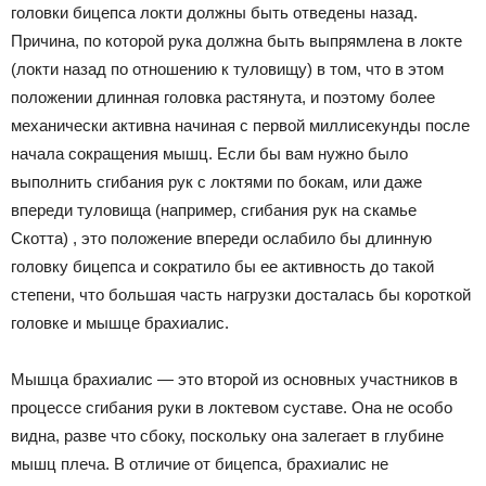
головки бицепса локти должны быть отведены назад.
Причина, по которой рука должна быть выпрямлена в локте
(локти назад по отношению к туловищу) в том, что в этом
положении длинная головка растянута, и поэтому более
механически активна начиная с первой миллисекунды после
начала сокращения мышц. Если бы вам нужно было
выполнить сгибания рук с локтями по бокам, или даже
впереди туловища (например, сгибания рук на скамье
Скотта) , это положение впереди ослабило бы длинную
головку бицепса и сократило бы ее активность до такой
степени, что большая часть нагрузки досталась бы короткой
головке и мышце брахиалис.
Мышца брахиалис — это второй из основных участников в
процессе сгибания руки в локтевом суставе. Она не особо
видна, разве что сбоку, поскольку она залегает в глубине
мышц плеча. В отличие от бицепса, брахиалис не