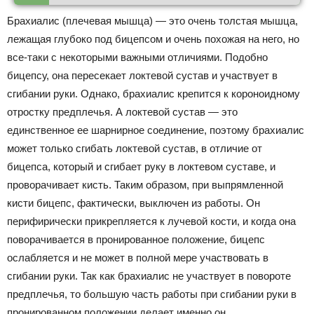
Брахиалис (плечевая мышца) — это очень толстая мышца,
лежащая глубоко под бицепсом и очень похожая на него, но
все-таки с некоторыми важными отличиями. Подобно
бицепсу, она пересекает локтевой сустав и участвует в
сгибании руки. Однако, брахиалис крепится к короноидному
отростку предплечья. А локтевой сустав — это
единственное ее шарнирное соединение, поэтому брахиалис
может только сгибать локтевой сустав, в отличие от
бицепса, который и сгибает руку в локтевом суставе, и
проворачивает кисть. Таким образом, при выпрямленной
кисти бицепс, фактически, выключен из работы. Он
перифирически прикрепляется к лучевой кости, и когда она
поворачивается в пронированное положение, бицепс
ослабляется и не может в полной мере участвовать в
сгибании руки. Так как брахиалис не участвует в повороте
предплечья, то большую часть работы при сгибании руки в
пронированном положении делает именно он.