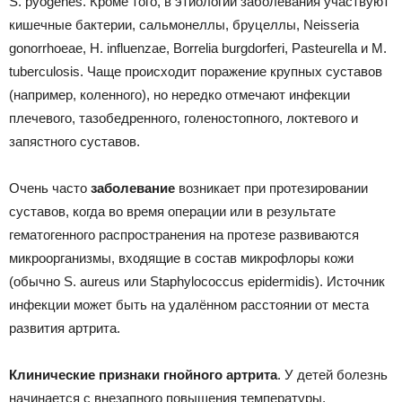
S. pyogenes. Кроме того, в этиологии заболевания участвуют
кишечные бактерии, сальмонеллы, бруцеллы, Neisseria
gonorrhoeae, Н. influenzae, Borrelia burgdorferi, Pasteurella и M.
tuberculosis. Чаще происходит поражение крупных суставов
(например, коленного), но нередко отмечают инфекции
плечевого, тазобедренного, голеностопного, локтевого и
запястного суставов.
Очень часто
заболевание
возникает при протезировании
суставов, когда во время операции или в результате
гематогенного распространения на протезе развиваются
микроорганизмы, входящие в состав микрофлоры кожи
(обычно S. aureus или Staphylococcus epidermidis). Источник
инфекции может быть на удалённом расстоянии от места
развития артрита.
Клинические признаки гнойного артрита
. У детей болезнь
начинается с внезапного повышения температуры,