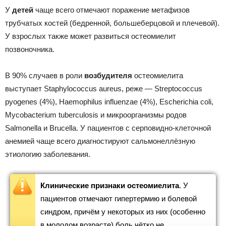
У
детей
чаще всего отмечают поражение метафизов
трубчатых костей (бедренной, большеберцовой и плечевой).
У взрослых также может развиться остеомиелит
позвоночника.
В 90% случаев в роли
возбудителя
остеомиелита
выступает Staphylococcus aureus, реже — Streptococcus
pyogenes (4%), Haemophilus influenzae (4%), Escherichia coli,
Mycobacterium tuberculosis и микроорганизмы родов
Salmonella и Brucella. У пациентов с серповидно-клеточной
анемией чаще всего диагностируют сальмонеллёзную
этиологию заболевания.
Клинические признаки остеомиелита
. У
пациентов отмечают гипертермию и болевой
синдром, причём у некоторых из них (особенно
в молодом возрасте) боль чётко не