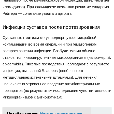
(например, после менингококковой инфекции, шигеллёза или
хламидиоза). При хламидиозе возможно развитие синдрома
Рейтера — сочетание увеита и артрита.
Инфекции суставов после протезирования
Суставные
протезы
могут подвергнуться микробной
контаминации во время операции и при гематогенном
распространении инфекции. Возбудителями обычно
становятся низковирулентные микроорганизмы (например, S.
epidermidis). Тяжёлые последствия наблюдают в результате
инфекции, вызванной S. aureus (особенно его
метициллинрезистентны-ми штаммами). Для лечения
назначают внутривенное введение антибактериальных
препаратов (по результатам исследования чувствительности
микроорганизмов к антибиотикам).
Читайте так же:
Методы диагностики