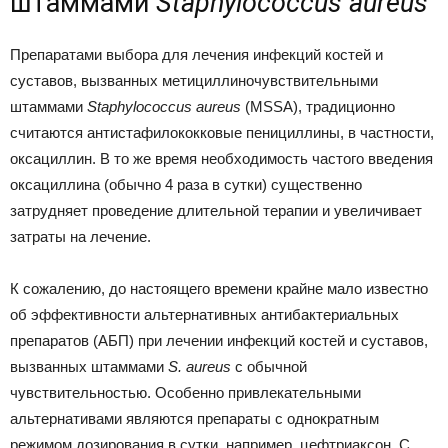
штаммами
Staphylococcus aureus
Препаратами выбора для лечения инфекций костей и
суставов, вызванных метициллиночувствительными
штаммами
Staphylococcus aureus
(MSSA), традиционно
считаются антистафилококковые пенициллины, в частности,
оксациллин. В то же время необходимость частого введения
оксациллина (обычно 4 раза в сутки) существенно
затрудняет проведение длительной терапии и увеличивает
затраты на лечение.
К сожалению, до настоящего времени крайне мало известно
об эффективности альтернативных антибактериальных
препаратов (АБП) при лечении инфекций костей и суставов,
вызванных штаммами
S. aureus
с обычной
чувствительностью. Особенно привлекательными
альтернативами являются препараты с однократным
режимом дозирования в сутки, например, цефтриаксон. С