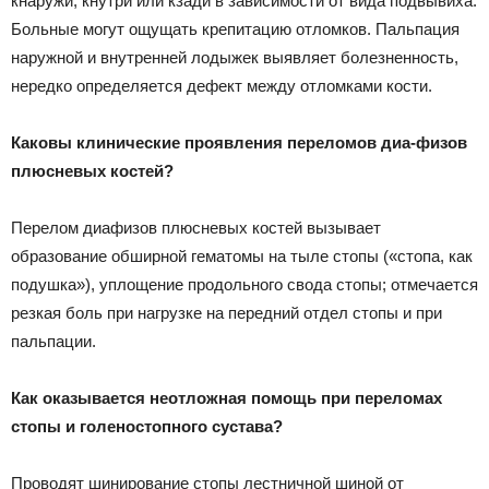
кнаружи, кнутри или кзади в зависимости от вида подвывиха.
Больные могут ощущать крепитацию отломков. Пальпация
наружной и внутренней лодыжек выявляет болезненность,
нередко определяется дефект между отломками кости.
Каковы клинические проявления переломов диа-физов
плюсневых костей?
Перелом диафизов плюсневых костей вызывает
образование обширной гематомы на тыле стопы («стопа, как
подушка»), уплощение продольного свода стопы; отмечается
резкая боль при нагрузке на передний отдел стопы и при
пальпации.
Как оказывается неотложная помощь при переломах
стопы и голеностопного сустава?
Проводят шинирование стопы лестничной шиной от