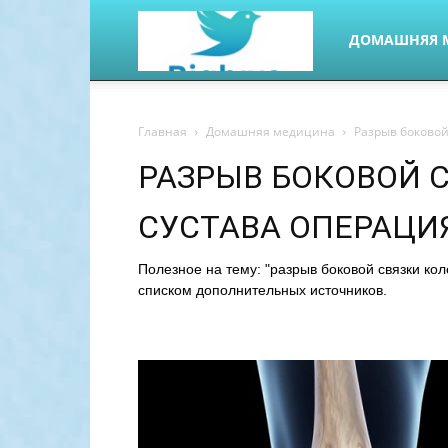
kireevsk-
ДОМАШНЯЯ 
med.ru
Главная
Домашняя медицина
Разрыв боковой
РАЗРЫВ БОКОВОЙ 
СУСТАВА ОПЕРАЦИ
Полезное на тему: "разрыв боковой связки ко
списком дополнительных источников.