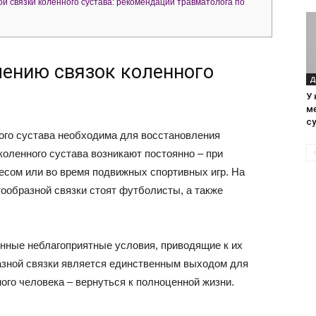
ой связки коленного сустава: рекомендации травматолога по
лению связок коленного
Д
У 
м
с
ого сустава необходима для восстановления
оленного сустава возникают постоянно – при
есом или во время подвижных спортивных игр. На
тообразной связки стоят футболисты, а также
нные неблагоприятные условия, приводящие к их
азной связки является единственным выходом для
ого человека – вернуться к полноценной жизни.