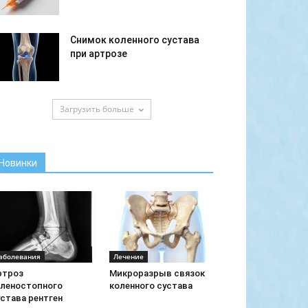
Снимок коленного сустава
при артрозе
Загрузить больше
Новинки
аболевания
Лечение
ртроз
Микроразрыв связок
оленостопного
коленного сустава
става рентген