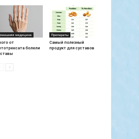
омашняя медицина
Препараты
кого от
Самый полезный
етотрексата болели
продукт для суставов
уставы