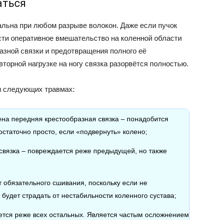
аться
альна при любом разрыве волокон. Даже если пучок
сти оперативное вмешательство на коленной области
азной связки и предотвращения полного её
вторной нагрузке на ногу связка разорвётся полностью.
и следующих травмах:
ена передняя крестообразная связка – понадобится
остаточно просто, если «подвернуть» колено;
связка – повреждается реже предыдущей, но также
 обязательного сшивания, поскольку если не
будет страдать от нестабильности коленного сустава;
ается реже всех остальных. Является частым осложнением