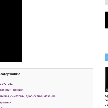
Содержание
о сустава
З
казания, техника
А
ричины, симптомы, диагностика, лечение
г
Германии
су