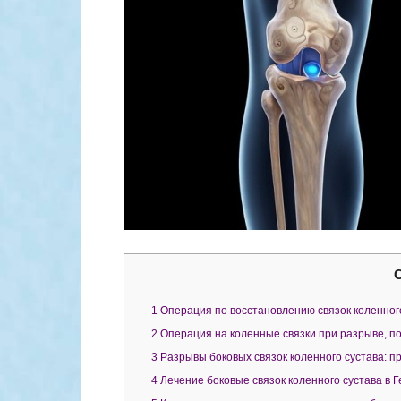
1
Операция по восстановлению связок коленног
2
Операция на коленные связки при разрыве, по
3
Разрывы боковых связок коленного сустава: п
4
Лечение боковые связок коленного сустава в 