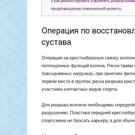
5
Как диагностировать и вылечить разрыв боков
предотвращению пожизненной хромоты
Операция по восстанов
сустава
Операция на крестообразную связку коленн
полноценных функций колена. Риски травм к
повседневных нагрузках, при занятиях фитн
первом месте в группах риска разрыва крес
участники контактных видов спорта.
Для разрыва волокон необходимы определё
разрушению. Пластика передней крестообр
спортсмена не бросать карьеру, а для обычн